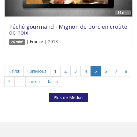
26 min'
Péché gourmand - Mignon de porc en croûte
de noix
| France | 2013
26 min'
« first
‹ previous
1
2
3
4
5
6
7
8
9
…
next ›
last »
Plus de Médias