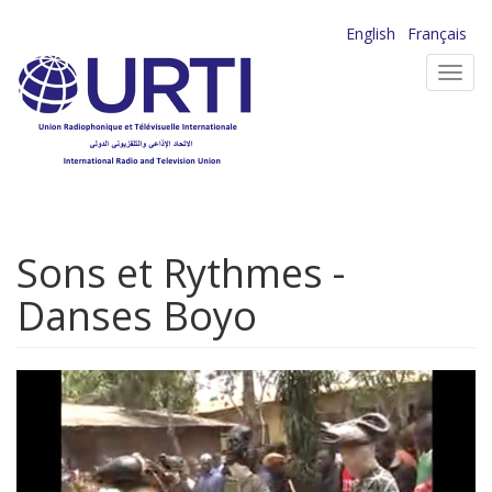
Aller
English
Français
au
Toggl
contenu
navig
principal
Sons et Rythmes -
Danses Boyo