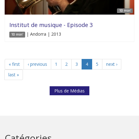
10 min'
Institut de musique - Episode 3
| Andorra | 2013
10 min'
« first
‹ previous
1
2
3
4
5
next ›
last »
Plus de Médias
Catégories