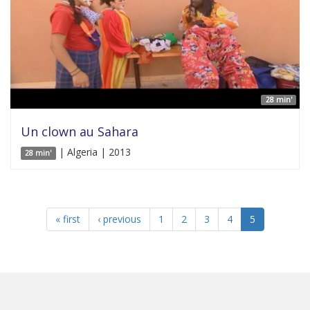
28 min'
Un clown au Sahara
| Algeria | 2013
28 min'
« first
‹ previous
1
2
3
4
5