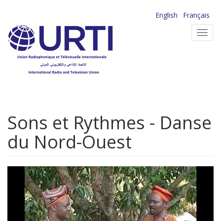
Aller
English
Français
au
Toggl
contenu
navig
principal
Sons et Rythmes - Danse
du Nord-Ouest