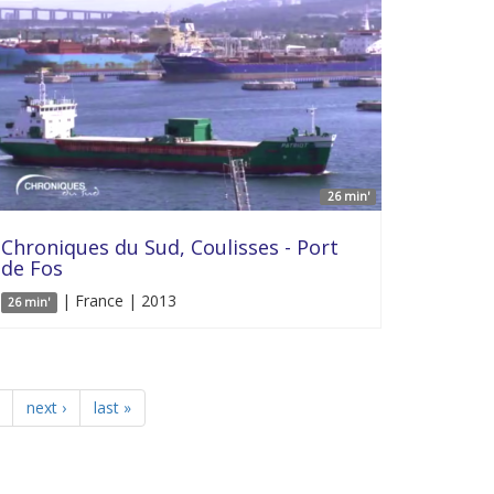
26 min'
Chroniques du Sud, Coulisses - Port
de Fos
| France | 2013
26 min'
next ›
last »