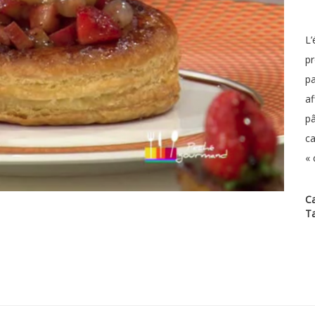
L’
pr
pa
af
pâ
ca
« 
Ca
T