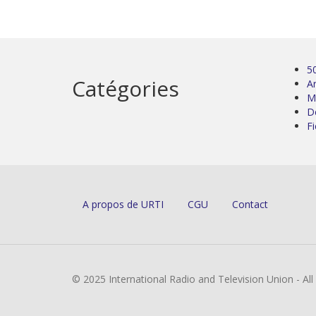
5
Catégories
Ar
M
D
Fi
A propos de URTI
CGU
Contact
© 2025 International Radio and Television Union - Al