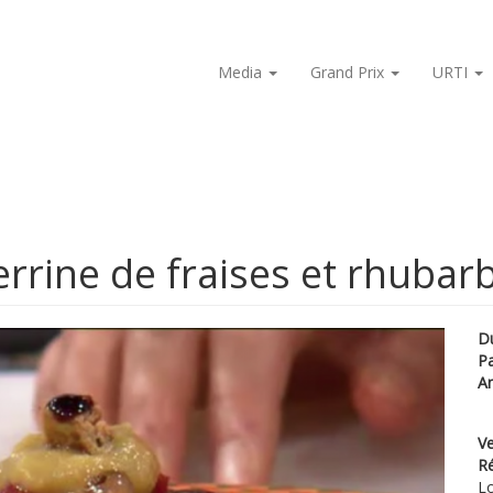
Media
Grand Prix
URTI
rrine de fraises et rhubar
D
P
A
Ve
Ré
Lo