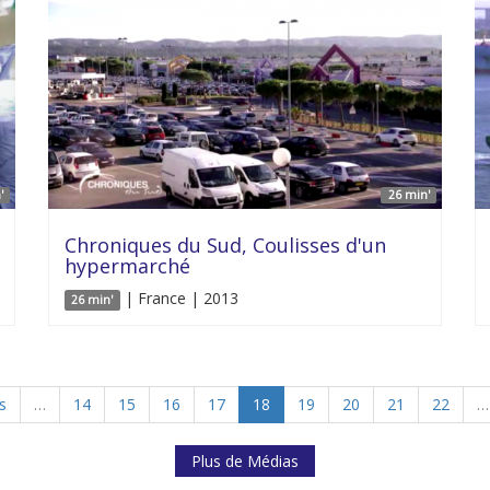
'
26 min'
Chroniques du Sud, Coulisses d'un
hypermarché
| France | 2013
26 min'
s
…
14
15
16
17
18
19
20
21
22
…
Plus de Médias