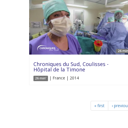
26 min
Chroniques du Sud, Coulisses -
Hôpital de la Timone
| France | 2014
26 min'
« first
‹ previou