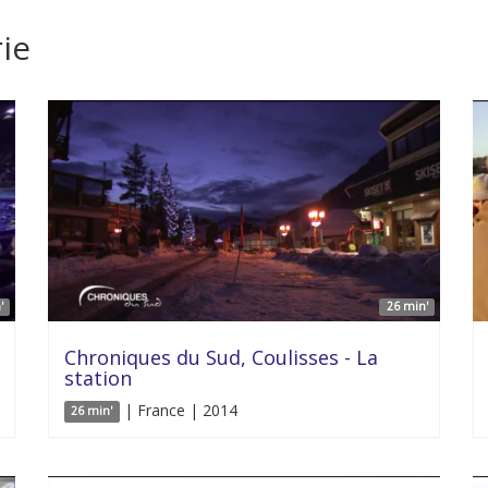
ie
'
26 min'
Chroniques du Sud, Coulisses - La
station
| France | 2014
26 min'