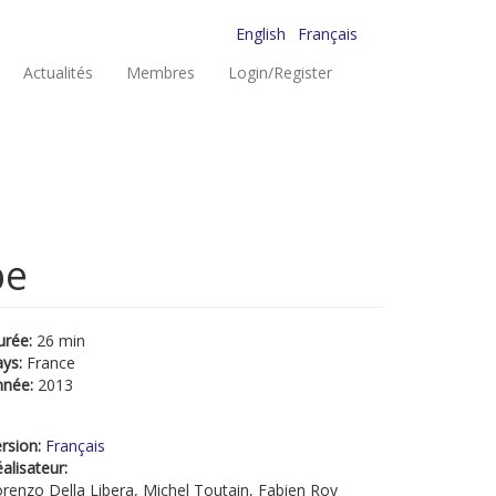
English
Français
Actualités
Membres
Login/Register
be
urée:
26 min
ays:
France
nnée:
2013
rsion:
Français
alisateur:
renzo Della Libera, Michel Toutain, Fabien Roy