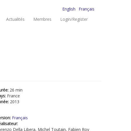
English
Français
Actualités
Membres
Login/Register
urée:
26 min
ays:
France
nnée:
2013
rsion:
Français
alisateur:
renzo Della Libera, Michel Toutain, Fabien Roy