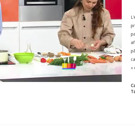
L’
pr
pa
af
pâ
ca
« 
Ca
T