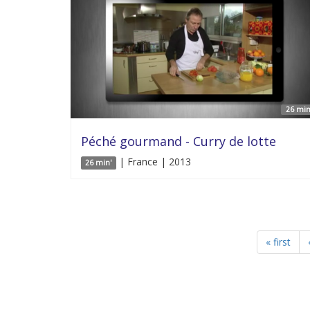
26 min
Péché gourmand - Curry de lotte
| France | 2013
26 min'
« first