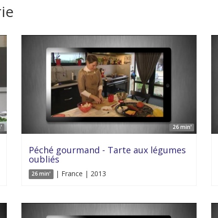
ie
'
26 min'
Péché gourmand - Tarte aux légumes
oubliés
| France | 2013
26 min'