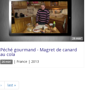
26 min'
Péché gourmand - Magret de canard
au cola
| France | 2013
26 min'
›
last »