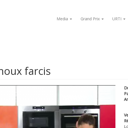
Media
Grand Prix
URTI
oux farcis
D
P
A
Ve
Ré
Lo