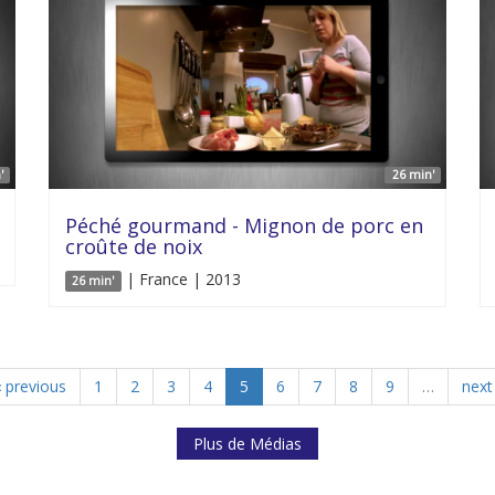
'
26 min'
Péché gourmand - Mignon de porc en
croûte de noix
| France | 2013
26 min'
‹ previous
1
2
3
4
5
6
7
8
9
…
next 
Plus de Médias