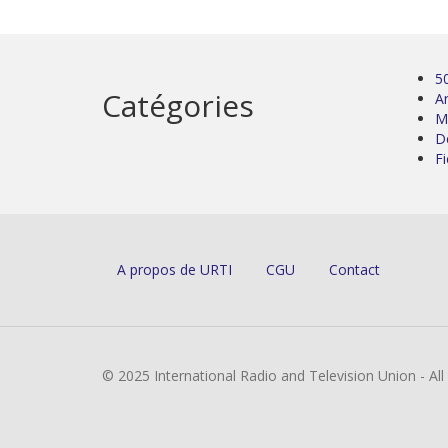
5
Catégories
Ar
M
D
Fi
A propos de URTI
CGU
Contact
© 2025 International Radio and Television Union - Al