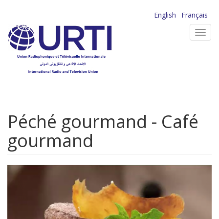
Aller
English
Français
au
Toggl
contenu
navig
principal
Péché gourmand - Café
gourmand