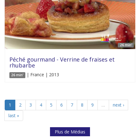
26 min'
Péché gourmand - Verrine de fraises et
rhubarbe
| France | 2013
26 min'
1
2
3
4
5
6
7
8
9
…
next ›
last »
Plus de Médias