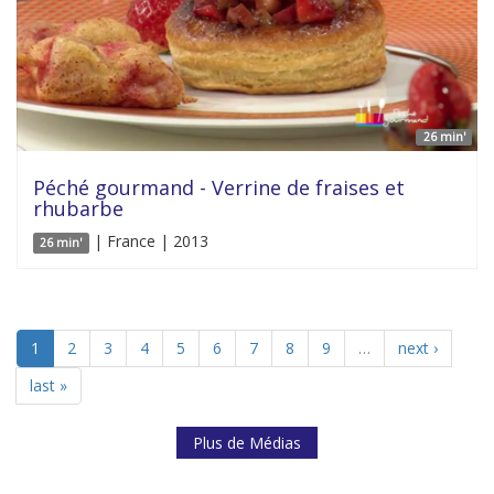
26 min'
Péché gourmand - Verrine de fraises et
rhubarbe
| France | 2013
26 min'
1
2
3
4
5
6
7
8
9
…
next ›
last »
Plus de Médias