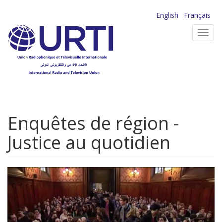
Aller
English
Français
au
Toggl
contenu
navig
principal
Enquêtes de région -
Justice au quotidien