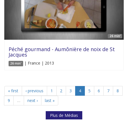
26 min'
Péché gourmand - Aumônière de noix de St
Jacques
| France | 2013
26 min'
« first
‹ previous
1
2
3
4
5
6
7
8
9
…
next ›
last »
Plus de Médias