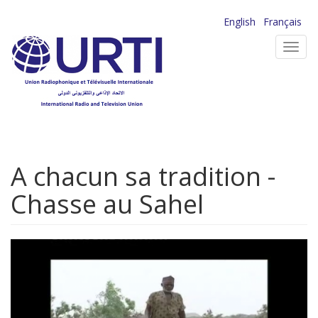
Aller
English
Français
au
Toggl
contenu
navig
principal
A chacun sa tradition -
Chasse au Sahel