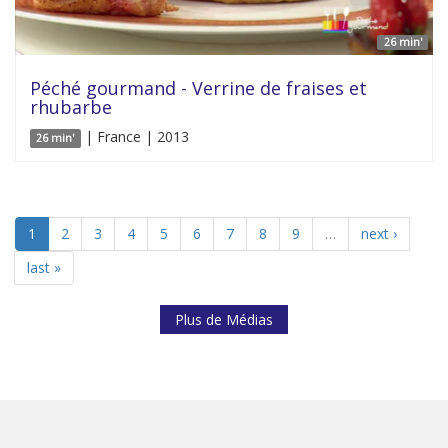
26 min'
Péché gourmand - Verrine de fraises et
rhubarbe
| France | 2013
26 min'
1
2
3
4
5
6
7
8
9
…
next ›
last »
Plus de Médias