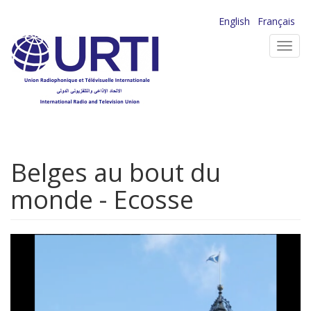
Aller
English
Français
au
Toggl
contenu
navig
principal
Belges au bout du
monde - Ecosse