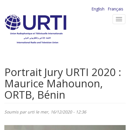
Aller
English
Français
au
Toggl
contenu
navig
principal
Portrait Jury URTI 2020 :
Maurice Mahounon,
ORTB, Bénin
Soumis par
urti
le mer, 16/12/2020 - 12:36