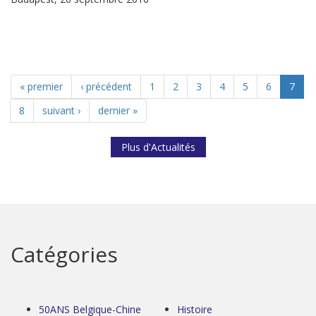
« premier
‹ précédent
1
2
3
4
5
6
7
8
suivant ›
dernier »
Plus d'Actualités
Catégories
50ANS Belgique-Chine
Histoire