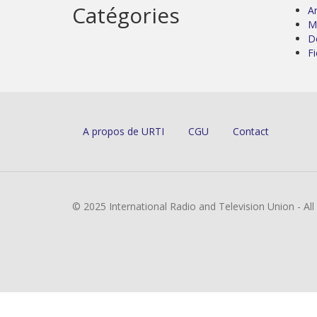
Catégories
Ar
M
D
Fi
A propos de URTI
CGU
Contact
© 2025 International Radio and Television Union - Al