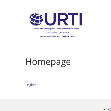
Aller
au
contenu
principal
Homepage
English
5