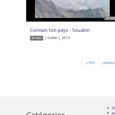
27 min
Connais ton pays - Souakin
| Sudan | 2013
27 min'
« first
‹ previo
5
Catégories
Ar