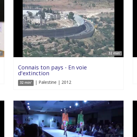
'
32 min'
Connais ton pays - En voie
d'extinction
| Palestine | 2012
32 min'