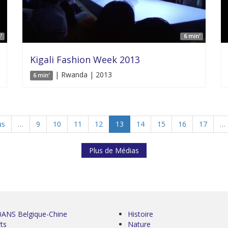
'
6 min'
Kigali Fashion Week 2013
| Rwanda | 2013
6 min'
us
…
9
10
11
12
13
14
15
16
17
…
Plus de Médias
0ANS Belgique-Chine
Histoire
ts
Nature