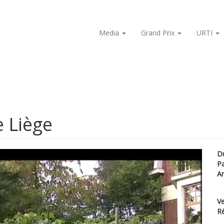
Media
Grand Prix
URTI
e Liège
D
P
A
Ve
Ré