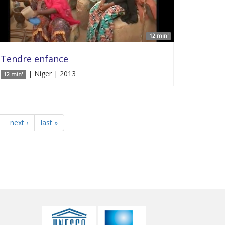
12 min'
Tendre enfance
| Niger | 2013
12 min'
next ›
last »