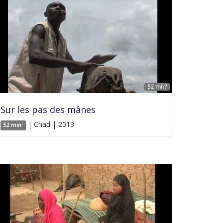
52 min'
Sur les pas des mânes
| Chad | 2013
52 min'