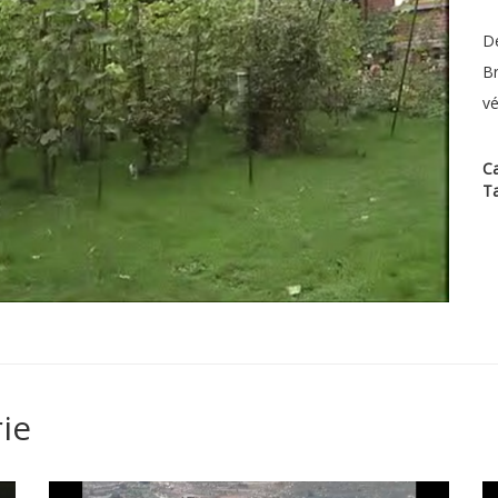
Dé
Br
vé
Ca
T
ie