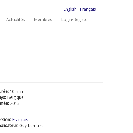
English
Français
Actualités
Membres
Login/Register
urée:
10 min
ays:
Belgique
nnée:
2013
rsion:
Français
alisateur:
Guy Lemaire