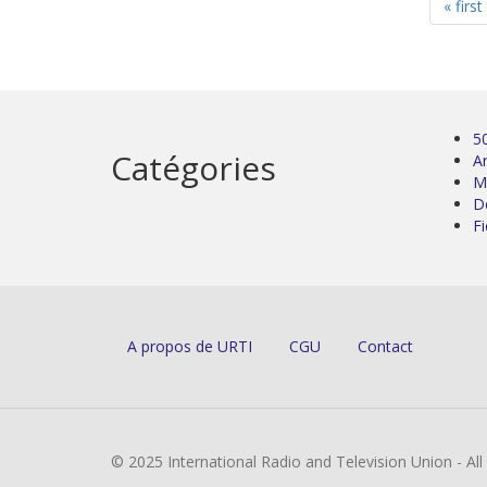
« first
5
Catégories
Ar
M
D
Fi
A propos de URTI
CGU
Contact
© 2025 International Radio and Television Union - Al