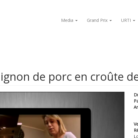
Media
Grand Prix
URTI
gnon de porc en croûte de
D
P
A
Ve
Ré
Lo