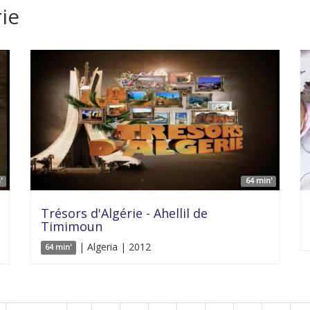
ie
'
64 min'
Trésors d'Algérie - Ahellil de
Timimoun
| Algeria | 2012
64 min'