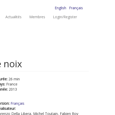
English
Français
Actualités
Membres
Login/Register
 noix
urée:
26 min
ays:
France
nnée:
2013
rsion:
Français
alisateur:
renzo Della Libera, Michel Toutain, Fabien Roy