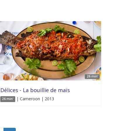
26 min'
Délices - La bouillie de maïs
| Cameroon | 2013
26 min'