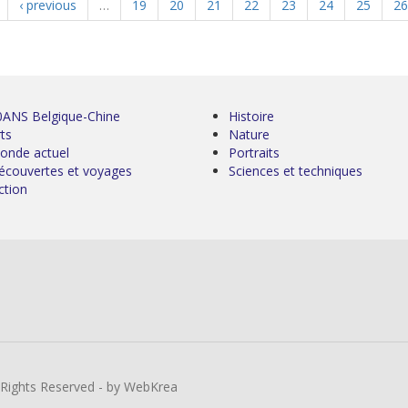
‹ previous
…
19
20
21
22
23
24
25
26
0ANS Belgique-Chine
Histoire
ts
Nature
onde actuel
Portraits
écouvertes et voyages
Sciences et techniques
ction
l Rights Reserved - by WebKrea