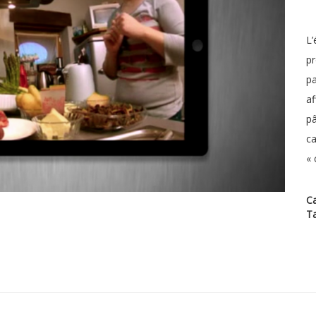
L’
pr
pa
af
pâ
ca
« 
Ca
T