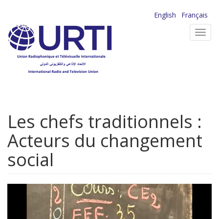
Aller
English
Français
au
Toggl
contenu
navig
principal
Les chefs traditionnels :
Acteurs du changement
social