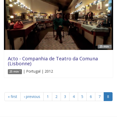
25 min '
Acto - Companhia de Teatro da Comuna
(Lisbonne)
| Portugal | 2012
25 min '
« first
‹ previous
1
2
3
4
5
6
7
8