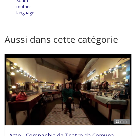
South
mother
language
Aussi dans cette catégorie
25 min '
Acto - Companhia de Teatro da Comuna